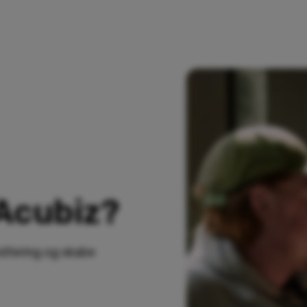
 Acubiz?
ndtering og skabe