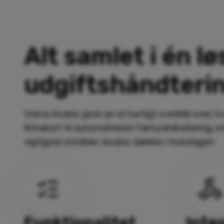
Alt samlet i én lø
udgiftshåndteri
Visma Acubiz giver jer et hurtigt overblik over, 
firmakort til automatiseret fakturahåndtering, i
vigtigste områder, Acubiz dækker i hverdagen:
Funktionalitet
Inte