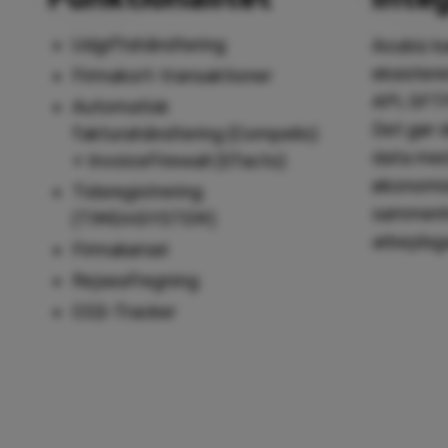
Udgiftshåndtering
Acubiz k
eksister
Firmakort-transaktioner
API, SFTP
Automatisk
Det gør 
fakturahåndtering (Compello)
data med
+ InvoiceFirewall (Efacto)
økonomis
Tidsregistrering
sammen
(TIMEmSYSTEM)
arbejdsg
Firmakørsel
Rejseafregning
CO2-Tracker