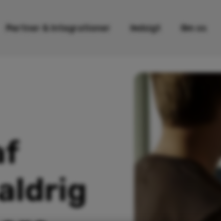
Partner & Integrationer
Indsigt
Om os
af
aldrig