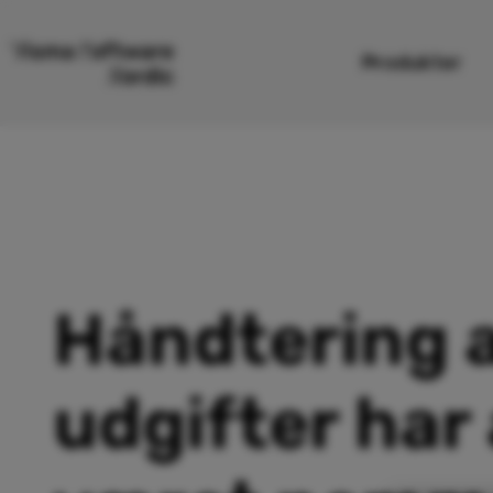
Produkter
Håndtering 
udgifter har 