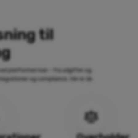
sning til
ng
hvad platformen kan – fra udgifter og
ntegrationer og compliance. Her er de
grationer
Overholder