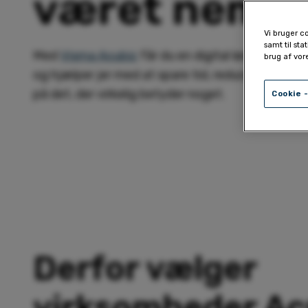
været nemm
Vi bruger c
samt til sta
Med
Visma Acubiz
får du en digital løsning, der 
brug af vor
og hjælper jer med at spare tid, reducere omkos
på det, der virkelig betyder noget.
Cookie -
Derfor vælger
virksomheder Ac