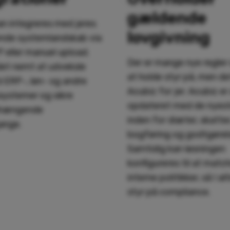
gældende
an integreres med jeres
lovgivning
ende systemlandskab via
 eller manuel upload.
Der er mange nye regler
det nemt at udveksle
at holde styr på, men det
 ERP-, løn- og andre
Acubiz for jer. Acubiz er 
ystemer og sikre
opdateret med de nyest
hængende
inden for diæter, skatter
ange.
bogføring og godtgørels
Samtidig kan løsningen
konfigureres til at match
interne politikker, så I al
styr på compliance.