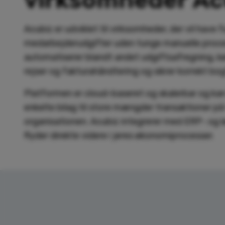
Acubiz er udviklet til virksomheder, der vil have f
medarbejderudgifter uden tunge manuelle proce
automatiserer blandt andet udgiftsafregning, kør
rejser og fakturahåndtering og sikrer korrekt bog
Platformen er cloud-baseret og skalerbar og kan
enkelte bilag til store mængder transaktioner på
organisationen. Acubiz integrerer med ERP- og 
flyder direkte videre i jeres økonomiprocesser.