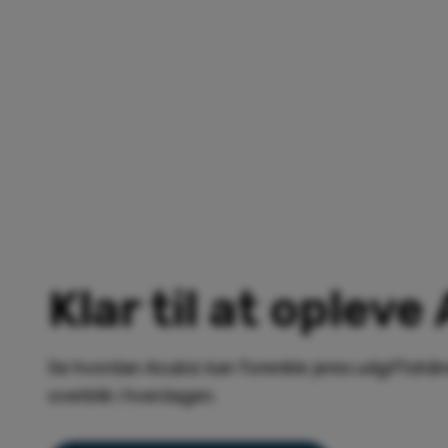
Klar til at opleve
Se hvordan Acubiz kan forenkle jeres udgiftshå
overblik i hverdagen.