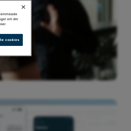
 hjemmeside
inger om din
ser.
le cookies