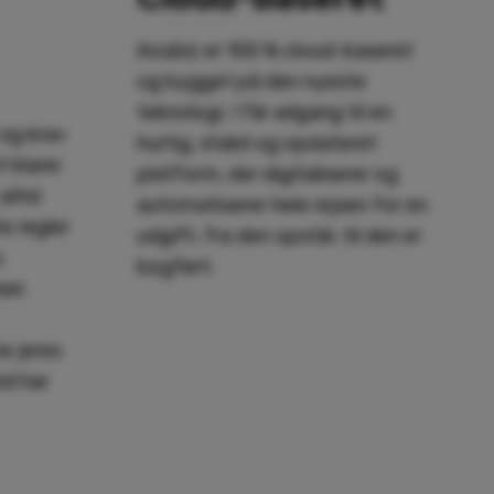
Acubiz er 100 % cloud-baseret
og bygget på den nyeste
teknologi. I får adgang til en
 og krav
hurtig, stabil og opdateret
 klarer
platform, der digitaliserer og
altid
automatiserer hele rejsen for en
e regler
udgift, fra den opstår, til den er
,
bogført.
er.
e jeres
tid har