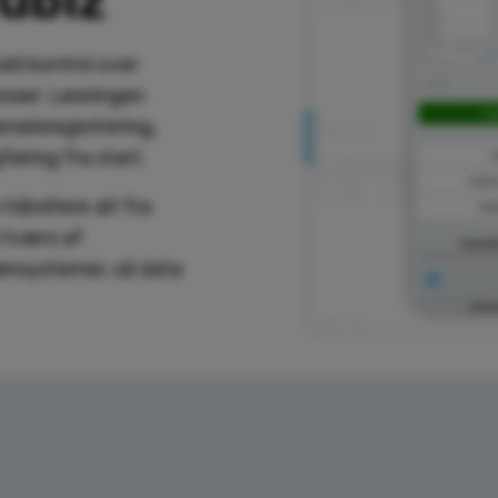
uld kontrol over
sser. Løsningen
selsregistrering,
føring fra start.
 håndtere alt fra
 tværs af
lønsystemer, så data