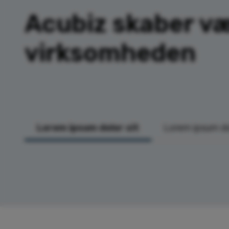
Acubiz skaber væ
virksomheden
Lorem ipsum dolor sit
Lorem ipsum do