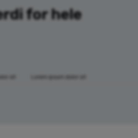
rdi for hele
lor sit
Lorem ipsum dolor sit