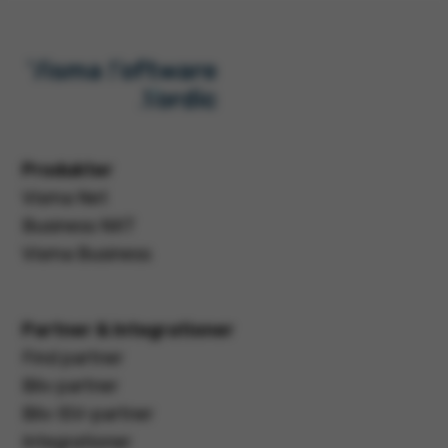
Produkter
Visma Net
Business NXT
Visma Business
Partner & Integrationer
Find partner
Bliv partner
Bliv ISV-partner
Integrationer