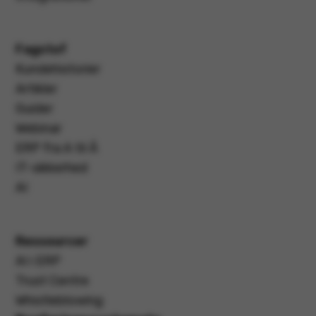
Fagstof
Kundehistorier
Artikler
Guider
Webinar
ERP fra A til Å
IT-sikkerhed
AI
Ressourcer
AI i ERP
Trust Centre
Whistleblowing