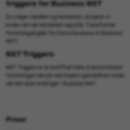
triggere for Business NXT
Du velger tabellen og hendelsen, så kjører vi
koden din når hendelsen oppstår. Transformer
forretningslogikk fra Visma Business til Business
NXT!
NXT Triggers
NXT Triggers er en kraftfull måte å automatisere
forretningen din på ved å kjøre egendefinert kode
når det skjer endringer i Business NXT.
Priser