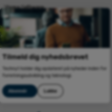
X
Tilmeld dig nyhedsbrevet
Technyt holder dig opdateret på nyheder inden for
forretningsudvikling og teknologi.
Abonnér
Lukke