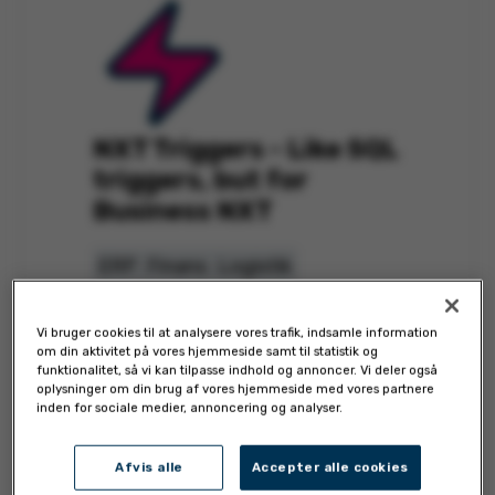
NXT Triggers - Like SQL
triggers, but for
Business NXT
ERP
Finans
Logistik
Efterfølgeren til SQL-triggere
Vi bruger cookies til at analysere vores trafik, indsamle information
for Visma Business er NXT
om din aktivitet på vores hjemmeside samt til statistik og
funktionalitet, så vi kan tilpasse indhold og annoncer. Vi deler også
Triggers. Opret Typescript-
oplysninger om din brug af vores hjemmeside med vores partnere
inden for sociale medier, annoncering og analyser.
triggere, der automatisk
udløses ved hændelser fra
Afvis alle
Accepter alle cookies
Business NXT.