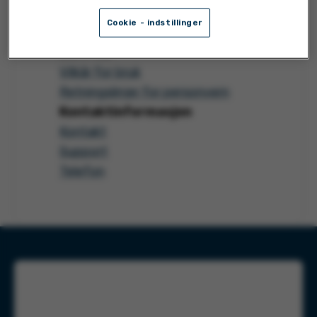
Cookie - indstillinger
Leverandør
ON IT AS
Vilkår for bruk
Retningslinjer for personvern
Kontaktinformasjon
Kontakt
Support
Telefon