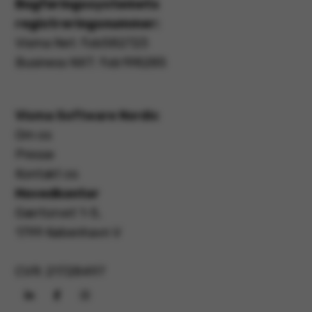
Bogføringssystemets
registreringsnummer:
Visma Net: fob582723
Business NXT: fob198285
Visma Software Nordic
Om os
Presse
Kontakt os
Hovedkontor
Gærtorvet 1-5,
1799 København V
CVR: 21728497