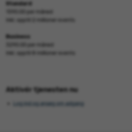
Standard
1390.00 per måned
Inkl. opptil 2 millioner events
Business
3290.00 per måned
Inkl. opptil 8 millioner events
Aktivér tjenesten nu
Log ind og ansøg om adgang