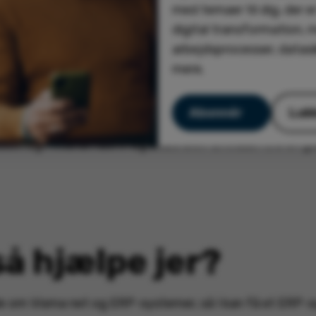
med temaer til dig, der er
-partner
Amesto Solutions
har hjulpet Entrade A/S me
digital transformation,
arbejdsprocesser, datas
mere.
S
Abonnér
Luk
somhed, som sælger køleværktøj og værktøjer til varme
auen og Finland. I 2019 og 2020 blev Entrade A/S en g
så hjælpe jer?
 både om Visma net og ERP-systemer, så I kan få et ERP-s