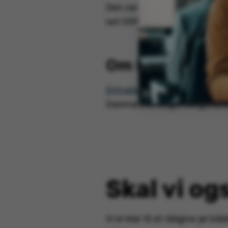
Den certificerede Visma net
net ERP.
Om Entrade A/
Entrade A/S
er en engrosvirk
Danmark, Sverige, Norge, Lit
Skal vi og
Vi er klar til at rådgive jer