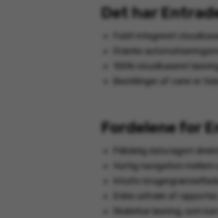
Det har Entrad
Fuldt integreret cloudbas
Stærke automatiseringsm
100% cloudbaseret løsnin
Bestillinger af varer er 
Fordelene for 
Pålidelig data lagret direk
Hurtig navigation mellem
Intuitiv brugergrænseflade
Enkle udtræk af rapporter,
Skalerbar løsning, som ka