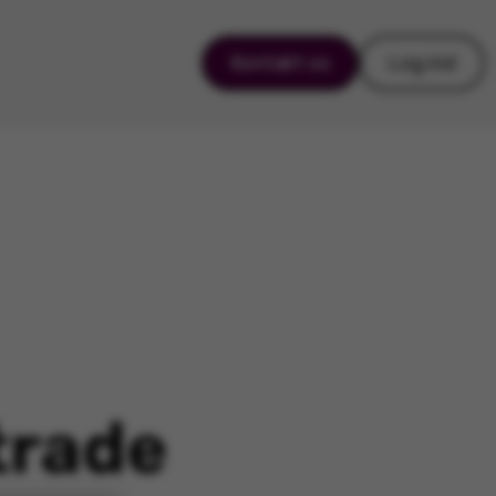
Kontakt os
Log ind
trade