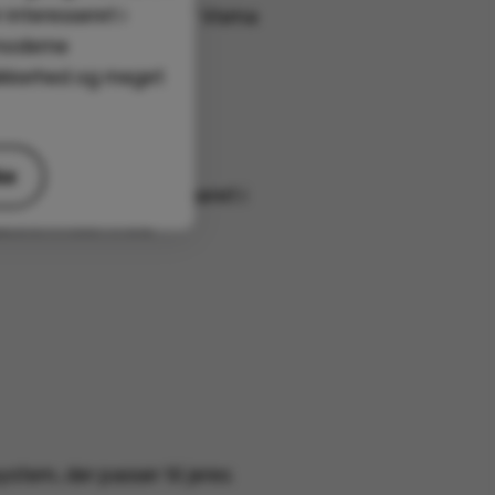
 interesseret i
d implementeringen af Visma
 moderne
ikkerhed og meget
ke
pumper. De er lokaliseret i
azellevirksomhed.
ystem, der passer til jeres