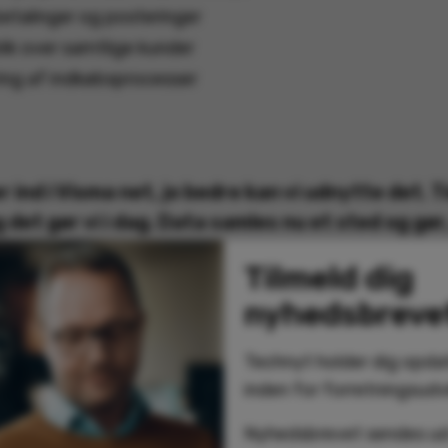
betalinger og posteringer
ik over samtlige kunder
ring af indkøbsprocesser
 ind i Visma net, jo bedre kan vi udnytte det. Ti
 det gør vi i dag. Data samles nu et sted og gør
 kunder, leverandører m.m.”
Tilmeld dig
nyhedsbreve
rade A/S
Technyt holder dig opda
inden for forretningsudvi
 af erfaren partner
Nyhedsbrevet sendes u