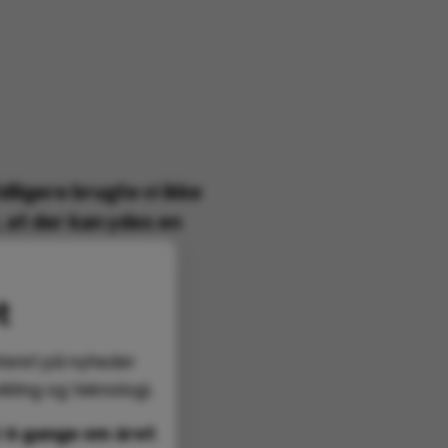
dligere brugte vi ikke
, at der kan ydes en
t
teret på nyheder
kling og teknologi.
d
6 gange om året