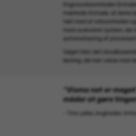
Engrosvirksomheden Entrade
mærkede Entrade, at deres la
takt med at virksomheden og
mere avanceret system, der 
automatisering af processer
Valget blev det cloudbasere
løsning, der kan vokse med d
“Visma net er meget 
måder at gøre tingen
- Tina Lykke, bogholder, Ent