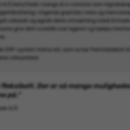
 A/S benyttede i mange år e-conomic som regnskabs
gerhåndtering i stigende grad blev mere og mere kompl
så voksede og øgede deres omsætning indså Entrade, 
kunne give dem overblik over lageret og hjælpe med k
ne.
de ERP-system Visma net, som nu har fremtidssikret En
eres virksomhed.
fleksibelt. Der er så mange muligheder
e på.”
rade A/S