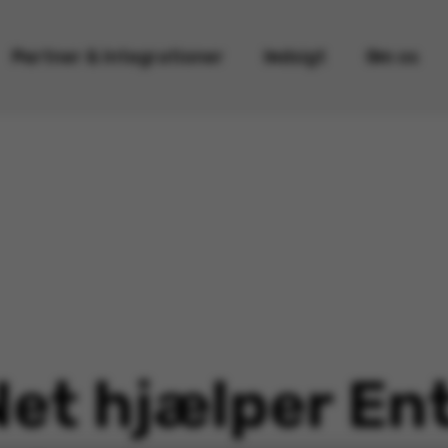
Partner & Integrationer
Indsigt
Om os
et hjælper En