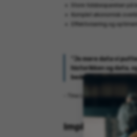
Store tidsbesparelser på 
Komplet økonomisk overbl
Effektivisering og optime
“Jo mere data vi putter
historikken og data, og
bedre service overfor
X
- Tina Lykke, bogholder, Ent
Implementering