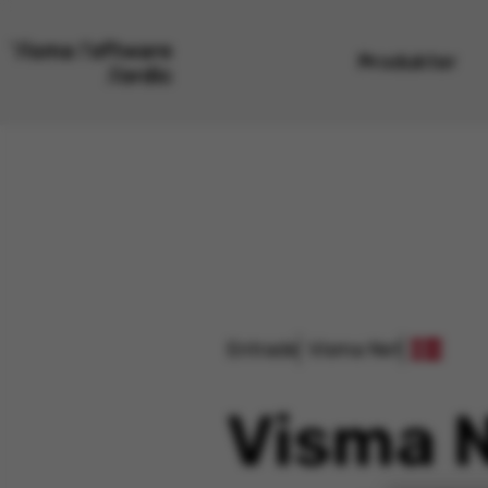
Produkter
Entrade
Visma Net
Visma N