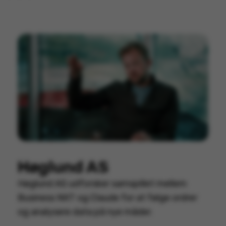
Høglund AS
Høglund AS udforsker samspillet mellem
Business NXT og Claude for at følge ordrer
og analysere data på nye måder.