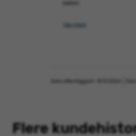
behov.
Hør mere
Dato offentliggjort:
13/3/2024
Dato
Flere kundehisto