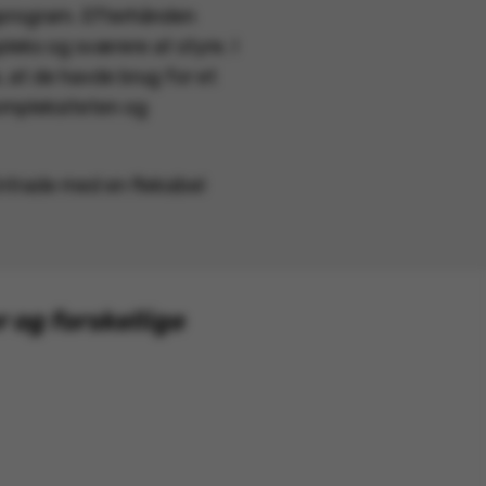
program. Efterhånden
eks og sværere at styre. I
at de havde brug for et
ompleksiteten og
trade med en fleksibel
 og forskellige