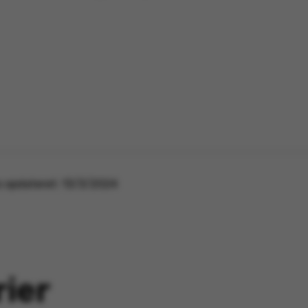
 opdateret:
13/3/2024
rier