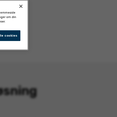
 hjemmeside
inger om din
ser.
le cookies
øsning