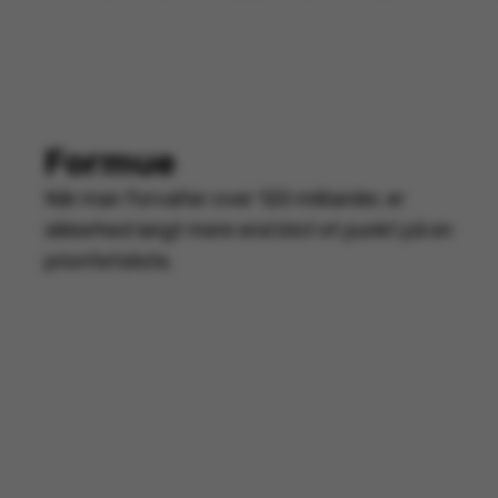
Formue
Når man forvalter over 120 milliarder, er
sikkerhed langt mere end blot et punkt på en
prioritetsliste.