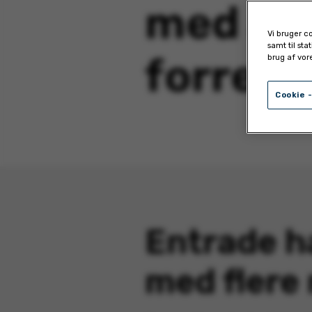
med at 
Vi bruger c
samt til sta
forretn
brug af vor
Cookie -
Entrade h
med flere