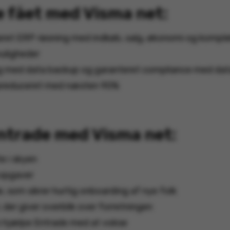
e fået med Visma net:
eret ERP-løsning med indkøb, salg, økonomi og komple
uligheder
g med data backup og garanteret compliance med da
tidsreduceret med næsten 90%
Entrade med Visma net:
te i skyen
 opgaver
, som sikrer hurtig onboarding af nye folk
 der giver overblik over forretningen
n hjælpe Entrade med at vokse